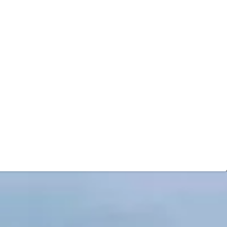
30 31 354
of stuur een
bericht
. WebCam.NL ©
e-mail