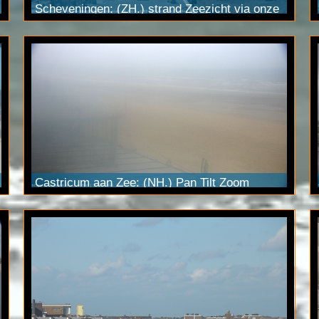
Scheveningen: (ZH.) strand Zeezicht via onze
ultraHD
camera
met een 2x optische zoom
capaciteit. Stream zichtbaar via
YouTube
Live.
(4K)
Castricum aan Zee: (NH.) Pan Tilt Zoom
camera
bij strandpaviljoen Club Zand. Bekijk
de live beelden via
YouTube Live
.