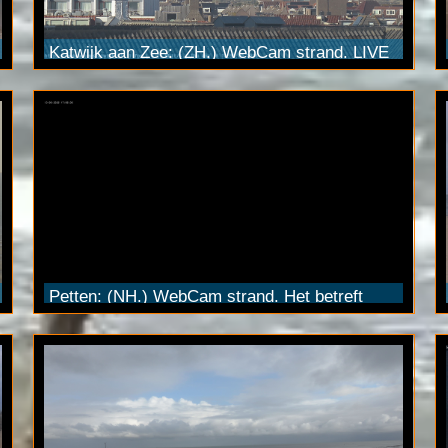
Katwijk aan Zee: (ZH.) WebCam strand. LIVE
beelden via een ultraHD
Pan Tilt Zoom
camera
met 20x optische zoom. Streamed via
YouTube
Live in 4K kwaliteit. (3840x2160 pixels)
Petten: (NH.) WebCam strand. Het betreft
onze FULL HD
Pan Tilt Zoom
camera. De live
stream is ook te zien via
YouTube
Live.