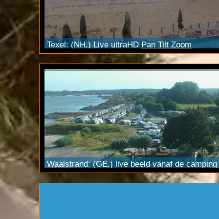
Texel: (NH.) Live ultraHD
Pan Tilt Zoom
camera bij het strand. Bekijk de live beelden
o.a. via
YouTube Live
in 2160p4K kwaliteit.
Waalstrand: (GE.) live beeld vanaf de camping
in Gendt via onze FULL HD Pan Tilt Zoom
WebCam
. U kunt zelf een camera positie
kiezen.