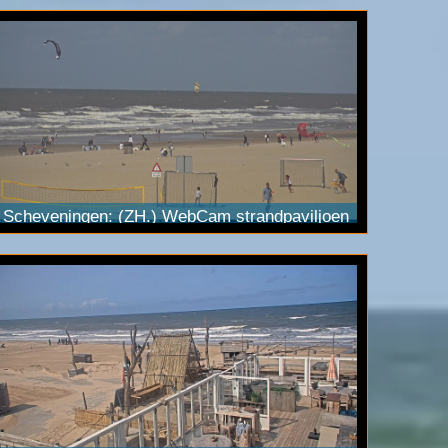
Scheveningen: (ZH.) WebCam strandpaviljoen
AlohaSurf. Het betreft de
ultraHD
PTZ camera.
De stream is ook te zien op
YouTube Live
.