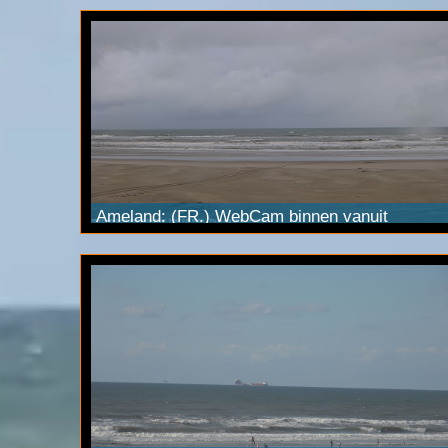
Ameland: (FR.) WebCam
binnen
vanuit
strandpaviljoen Sjoerd. Streamed via
YouTube
Live
in ultraHD 4K kwaliteit. (3840x2160p)