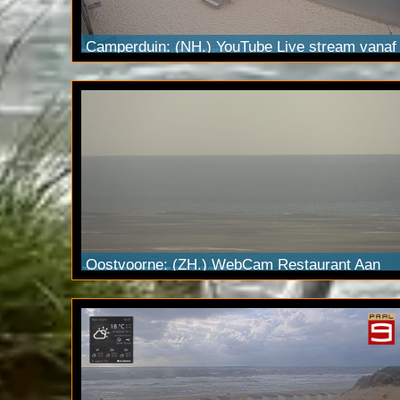
Camperduin: (NH.) YouTube Live stream vanaf
Laguna Beach
. Dagelijks tussen 07u - 19u.
Aangesloten via Odido 4G.
Oostvoorne: (ZH.) WebCam Restaurant Aan
Zee. LIVE beelden via een ultraHD
PTZ
camera met 20x optische zoom. Streamed in
4K
.