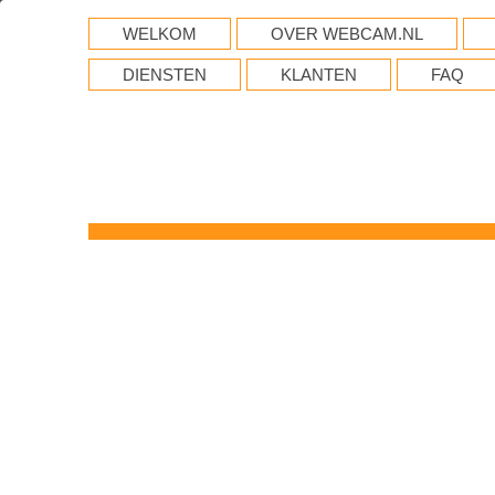
WELKOM
OVER WEBCAM.NL
DIENSTEN
KLANTEN
FAQ
WebCam
LIVE beelden van strand l