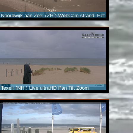
Noordwijk aan Zee: (ZH.) WebCam strand. Het
betreft onze FULL HD
Pan Tilt Zoom
camera.
De live stream is ook te zien via
YouTube
Live.
Texel: (NH.) Live ultraHD
Pan Tilt Zoom
camera bij het strand. Bekijk de live beelden
o.a. via
YouTube Live
in 2160p4K kwaliteit.