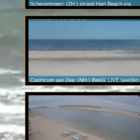
Scheveningen: (ZH.) strand Hart Beach via
onze ultraHD Pan Tilt Zoom
webcam
met 20x
optische zoom capaciteit. Stream zichtbaar via
YouTube
Live.
Castricum aan Zee: (NH.) Bekijk LIVE beelden
via onze HD
Pan Tilt Zoom
camera. Stream
ook zichtbaar via
YouTube
Live.