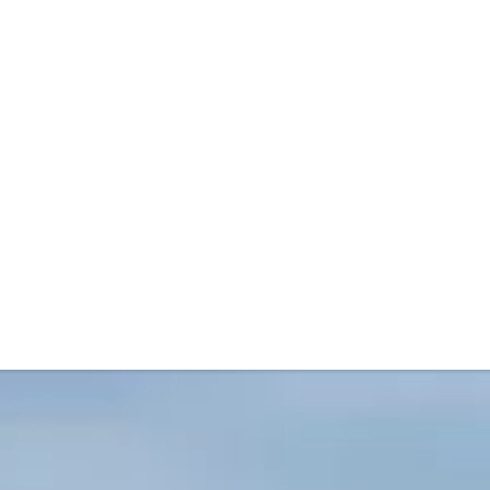
Vragen?
Bel
Peter Austin (085) 