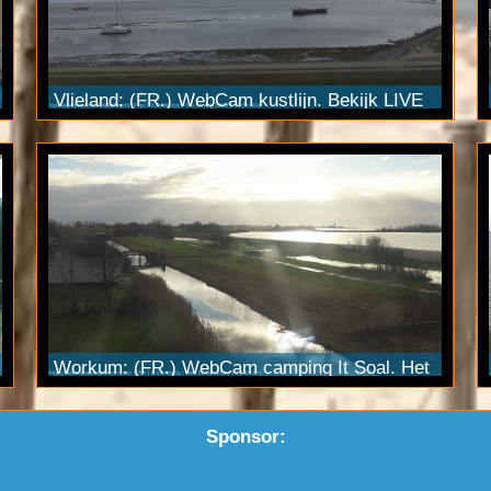
Vlieland: (FR.) WebCam kustlijn. Bekijk LIVE
beelden via onze FULL HD
Pan Tilt Zoom
camera. Stream ook zichtbaar via
YouTube
Live.
Workum: (FR.) WebCam camping It Soal. Het
betreft de
ultraHD
PTZ camera met 20x
optische zoom. Streamed via
YouTube
Live in
Sponsor:
4K.