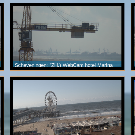
Scheveningen: (ZH.) WebCam hotel Marina
Beach. Het betreft de
ultraHD
PTZ camera met
20x optische zoom. Streamed via
YouTube
Live
in 4K kwaliteit. (3840x2160 pixels)