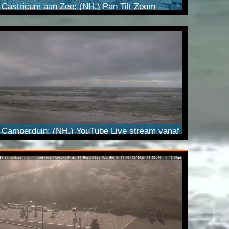
Castricum aan Zee: (NH.) Pan Tilt Zoom
camera
bij strandpaviljoen Deining. Bekijk de
live beelden via
YouTube Live
.
Camperduin: (NH.) YouTube Live stream vanaf
Hookipa Beach
. Dagelijks tussen 05u - 23u.
Aangesloten via Odido 4G.