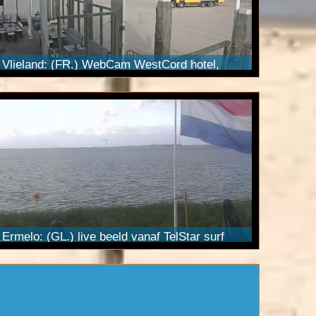
Vlieland: (FR.) WebCam WestCord hotel,
badhuys. Bekijk LIVE beelden via onze HD
buiten
camera. Streamed ook via
YouTube
Live.
Ermelo: (GL.) live beeld vanaf TelStar surf
strand Horst via onze Pan Tilt Zoom HD
webcam
. Streamed ook via
YouTube
Live.