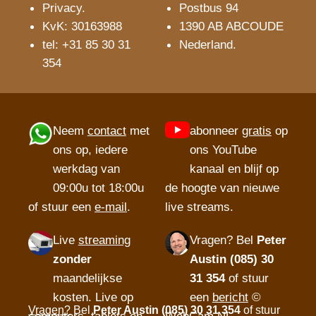
Privacy
.
Postbus 94
KvK: 30163988
1390 AB ABCOUDE
tel: +31 85 30 31
Nederland.
354
Neem
contact
met
abonneer
gratis
op
ons op, iedere
ons YouTube
werkdag van
kanaal en blijf op
09:00u tot 18:00u
de hoogte van nieuwe
of stuur een
e-mail
.
live streams.
Live
streaming
Vragen?
Bel
Peter
zonder
Austin (085) 30
maandelijkse
31 354
of stuur
kosten. Live op
een
bericht
©
Vragen?
Bel
Peter Austin (085) 30 31 354
of stuur
computers, tablets en
WebCam.NL