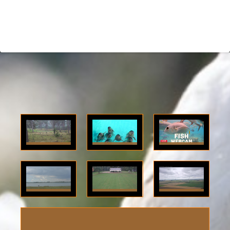
Otterloo:
Pieterburen:
Curaçao:
(GE.) live
(GR.) live
(NL.)
beeld De
beeld
onderwater
Hoge
vanuit de
camera bij
Haringvliet:
Julianadorp:
Zeewolde:
Veluwe via
zeehondencrèche
het
(ZH.)
(NH.) live
(FL.) live
een
via onze
Seaquarium.
ultraHD
buiten
Pan Tilt