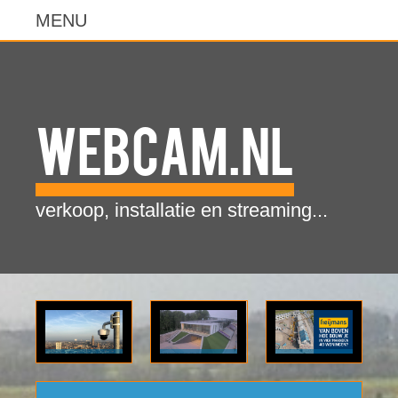
WebCam.NL
verkoop, installatie en streaming...
Klik voor
Bekijk
Bekijk
meer
bouw
time-lapse