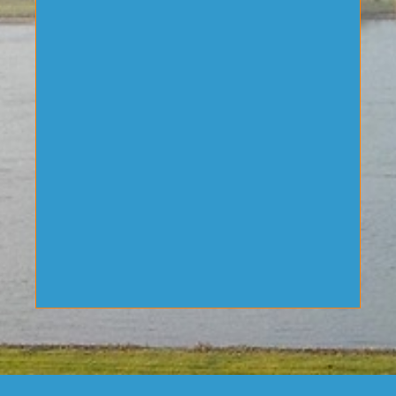
informatie
archiefbeelden
videoclips
over
t.b.v. social
gemaakt
installatie
media en
van bouw
mogelijkheden.
time-lapse
archiefbeelden
,
videoclips.
in ultraHD
4K
beeldkwaliteit.