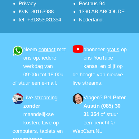
Privacy
.
Postbus 94
KvK: 30163988
1390 AB ABCOUDE
tel: +31853031354
Nederland.
Neem
contact
met
abonneer
gratis
op
ons op, iedere
ons YouTube
werkdag van
kanaal en blijf op
09:00u tot 18:00u
de hoogte van nieuwe
of stuur een
e-mail
.
live streams.
Live
streaming
Vragen?
Bel
Peter
zonder
Austin (085) 30
maandelijkse
31 354
of stuur
kosten. Live op
een
bericht
©
computers, tablets en
WebCam.NL