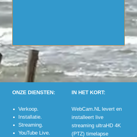
camera.
social
HD
buiten
kwaliteit.
kwaliteit.
2160p4K
Stream ook
media of
camera.
kwaliteit.
zichtbaar
naar
Streamed
via
keuze, als
ook via
YouTube
verborgen
YouTube
Live.
link. Geen
Live.
maandelijkse
kosten
naast de
internet
verbinding.
Neem
ONZE DIENSTEN:
IN HET KORT:
contact
op.
Verkoop
.
WebCam.NL levert en
Installatie
.
installeert live
Streaming
.
streaming ultraHD 4K
YouTube Live
.
(PTZ) timelapse