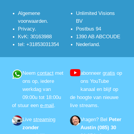
Algemene
Unlimited Visions
voorwaarden
.
BV
Privacy
.
Postbus 94
KvK: 30163988
1390 AB ABCOUDE
tel: +31853031354
Nederland.
Neem
contact
met
abonneer
gratis
op
ons op, iedere
ons YouTube
werkdag van
kanaal en blijf op
09:00u tot 18:00u
de hoogte van nieuwe
of stuur een
e-mail
.
live streams.
Live
streaming
Vragen?
Bel
Peter
zonder
Austin (085) 30