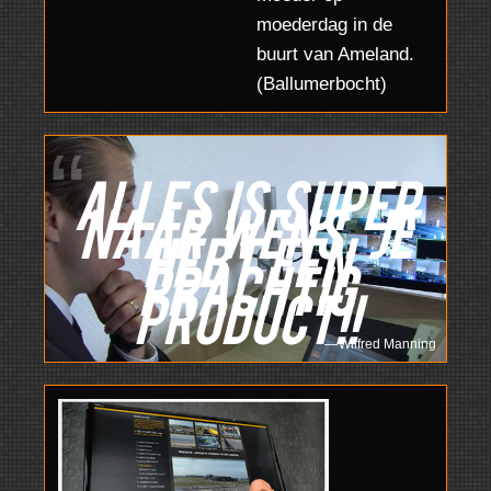
moederdag in de
buurt van Ameland.
(Ballumerbocht)
Alles is super
naar wens, je
hebt een
prachtig
product!!
Wilfred Manning