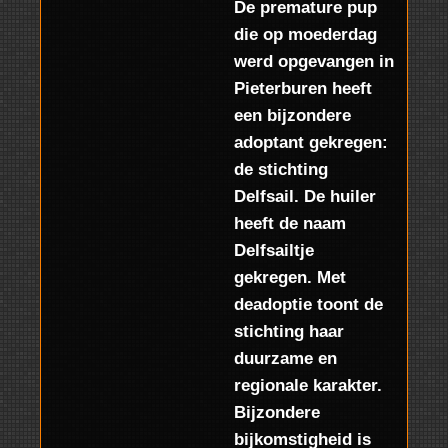
De premature pup
webcam
. Stream ook
die op moederdag
zichtbaar via
werd opgevangen in
YouTube
Live.
Pieterburen heeft
een bijzondere
adoptant gekregen:
de stichting
Delfsail. De huiler
heeft de naam
Delfsailtje
gekregen. Met
deadoptie toont de
stichting haar
duurzame en
regionale karakter.
Bijzondere
bijkomstigheid is