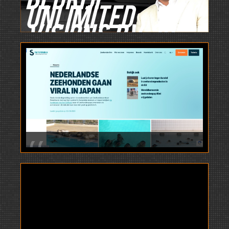
Unlimited
Visions BV 30
jaar geleden
opgericht en
met de
opkomst van
internet de
domeinnaam
WebCam.NL in
Sinds donderdagmiddag weten de
1998
medewerkers van
Zeehondencentrum Pieterburen
geregistreerd.
niet wat hen overkomt. Duizenden
Gemiddeld
mensen uit Japan bekijken de
livestream van het Golfbad
, waar elf