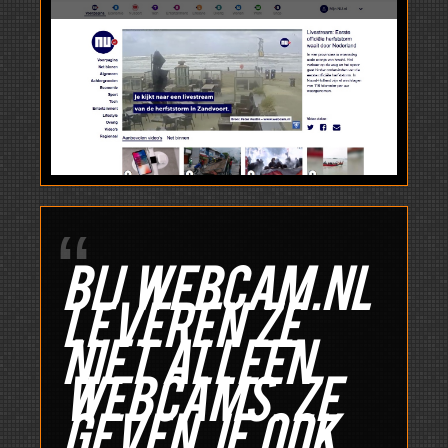
Bij webcam.nl
leveren ze
niet alleen
webcams. Ze
geven je ook