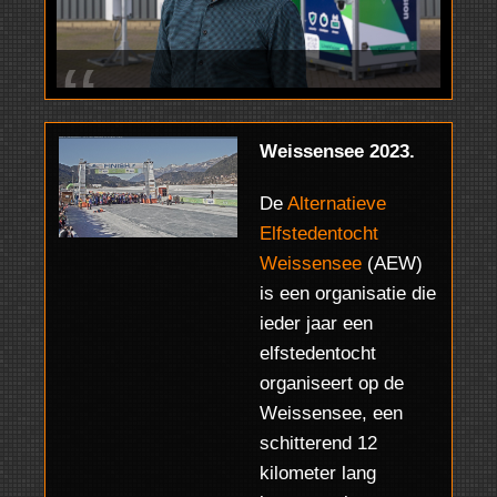
Je bent
praktisch
Weissensee 2023.
24/7
De
Alternatieve
bereikbaar en
Elfstedentocht
hebt
Weissensee
(AEW)
is een organisatie die
antwoord op
ieder jaar een
alle vragen.
elfstedentocht
organiseert op de
Zonder jou
Weissensee, een
waren we nu
schitterend 12
nog nergens...
kilometer lang