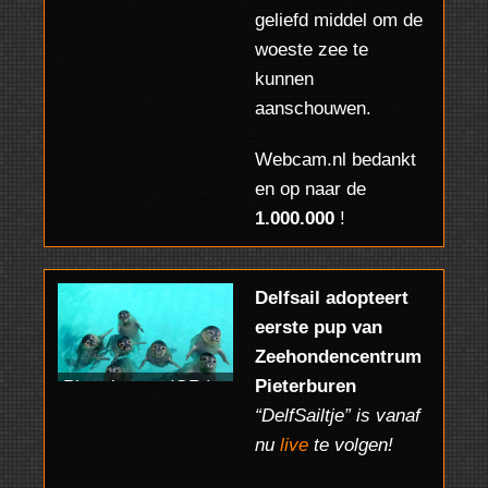
geliefd middel om de
Ed Aldus
woeste zee te
kunnen
aanschouwen.
Webcam.nl bedankt
en op naar de
1.000.000
!
Delfsail adopteert
eerste pup van
Zeehondencentrum
Pieterburen
Pieterburen: (GR.)
“DelfSailtje” is vanaf
live beeld vanuit de
nu
live
te volgen!
zeehondencentrum
via onze FULL HD