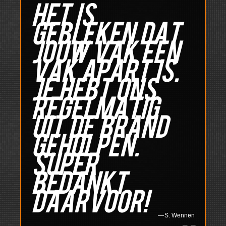
Het is
gebleken dat
jouw vak een
vak apart is.
Je hebt ons
regelmatig
uit de brand
geholpen.
Super
bedankt
daarvoor!
S. Wennen