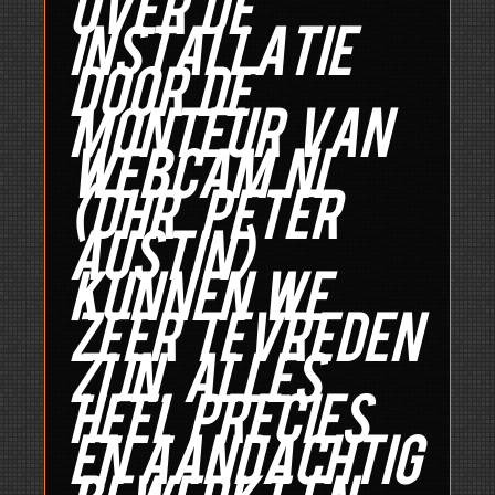
Over de
installatie
door de
monteur van
Webcam.nl
(dhr. Peter
Austin)
kunnen we
zeer tevreden
zijn, alles
heel precies
en aandachtig