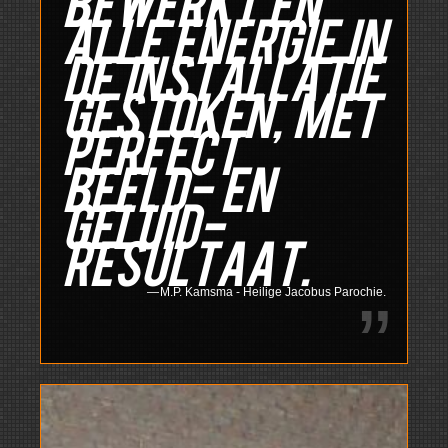
bewerkt en
alle energie in
de installatie
gestoken, met
perfect
beeld- en
geluid-
resultaat.
M.P. Kamsma - Heilige Jacobus Parochie.