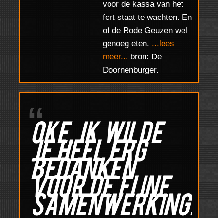
voor de kassa van het
fort staat te wachten. En
of de Rode Geuzen wel
genoeg eten.
...lees
meer...
bron: De
Doornenburger.
Oke, ik wilde
je heel erg
bedanken
voor de fijne
samenwerking.