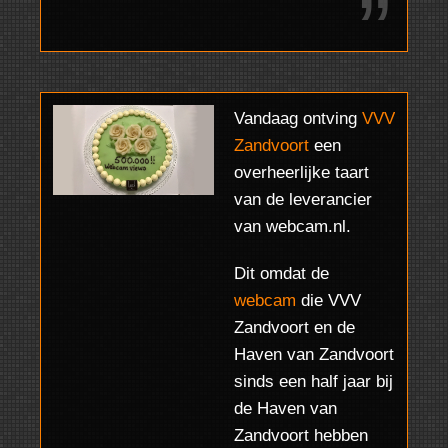
WEBCAM.NL
Vandaag ontving
VVV
Zandvoort
een
HEEFT GEZORGD
overheerlijke taart
VOOR EEN
van de leverancier
SNELLE
van webcam.nl.
LEVERING VAN
Dit omdat de
DE
CAMERA
EN
webcam
die VVV
Zandvoort en de
HEEFT OOK VOOR
Haven van Zandvoort
EEN BIJZONDER
sinds een half jaar bij
de Haven van
GOEDE SUPPORT
Zandvoort hebben