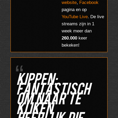
website
,
Facebook
pagina en op
YouTube Live
. De live
streams zijn in 1
week meer dan
260.000
keer
bekeken!
kippen:
fantastisch
om naar te
kijken
heerlijk die