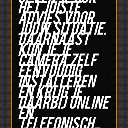
het juiste
advies voor
jouw situatie.
Daarnaast
kun je je
camera zelf
eenvoudig
installeren
en krijg je
daarbij online
en
telefonisch