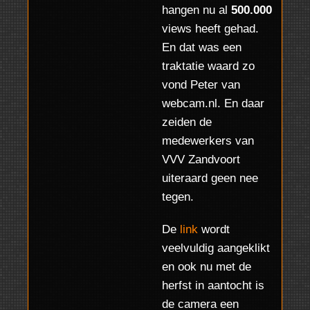
GEZORGD, ZODAT
hangen nu al
500.000
ALLES SOEPEL
views heeft gehad.
En dat was een
KON WORDEN
traktatie waard zo
GEINSTALLEERD.
vond Peter van
webcam.nl. En daar
HET BEELD IS
zeiden de
medewerkers van
WERKELIJK
VVV Zandvoort
PRACHTIG,
uiteraard geen nee
EEN ECHTE
tegen.
AANRADER!
De
link
wordt
veelvuldig aangeklikt
ED ALDUS
en ook nu met de
WWW.RIJNMOND.NL
herfst in aantocht is
de camera een