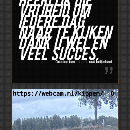
vrijheid om
iedere dag
naar te kijken
dank u wel en
veel succes.
Groeten fam. mourits oud beijerland