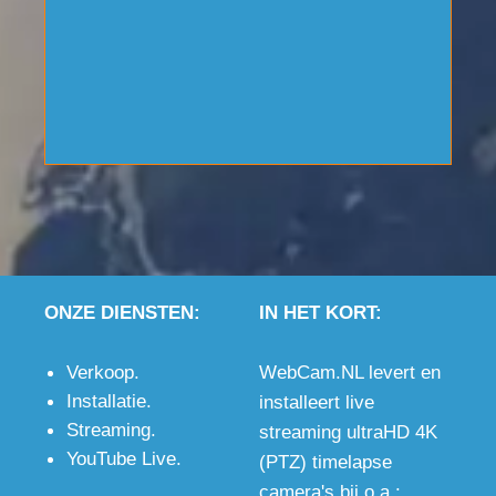
beelden
Zoom
Neem
o.a. via
camera.
contact
op.
YouTube
Stream is
Live
in
ook
2160p4K
zichtbaar
kwaliteit.
via
(3840x2160p)
YouTube
Live.
ONZE DIENSTEN:
IN HET KORT:
Verkoop
.
WebCam.NL levert en
Installatie
.
installeert live
Streaming
.
streaming ultraHD 4K
YouTube Live
.
(PTZ) timelapse
camera's bij o.a.: