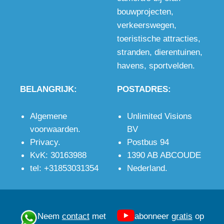
bouwprojecten
,
verkeerswegen
,
toeristische attracties
,
stranden
,
dierentuinen
,
havens
,
sportvelden
.
BELANGRIJK:
POSTADRES:
Algemene
Unlimited Visions
voorwaarden
.
BV
Privacy
.
Postbus 94
KvK: 30163988
1390 AB ABCOUDE
tel: +31853031354
Nederland.
Neem
contact
met
abonneer
gratis
op