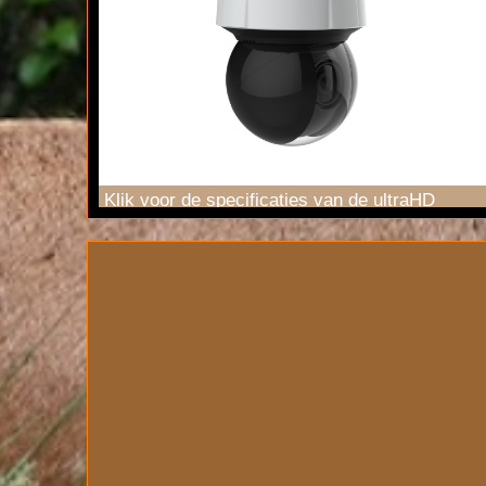
Klik voor de specificaties van de ultraHD
camera
bij park De Hoge Veluwe.