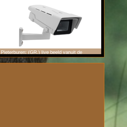
Pieterburen: (GR.) live beeld vanuit de
zeehondencrèche via onze FULL HD
webcam
.
Stream ook zichtbaar via
YouTube
Live.