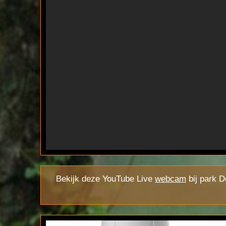
Bekijk deze YouTube Live
webcam
bij park D