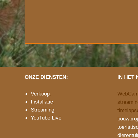
ONZE DIENSTEN:
IN HET 
Verkoop
.
WebCam.N
Installatie
.
streamin
Streaming
.
timelapse
YouTube Live
.
bouwproj
toeristis
dierentu