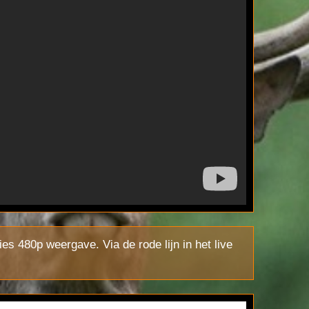
es 480p weergave. Via de rode lijn in het live