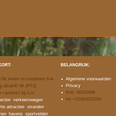
KORT:
BELANGRIJK:
L levert en installeert live
Algemene voorwaarden
.
Privacy
.
g ultraHD 4K (PTZ)
KvK: 30163988
 camera's bij o.a.:
tel: +31853031354
ecten
,
verkeerswegen
,
che attracties
,
stranden
,
inen
,
havens
,
sportvelden
.