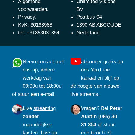
Algemene
Unlimited Visions
voorwaarden
.
BV
Privacy
.
Postbus 94
KvK: 30163988
1390 AB ABCOUDE
tel: +31853031354
Nederland.
Neem
contact
met
abonneer
gratis
op
ons op, iedere
ons YouTube
werkdag van
kanaal en blijf op
09:00u tot 18:00u
de hoogte van nieuwe
of stuur een
e-mail
.
live streams.
Live
streaming
Vragen?
Bel
Peter
zonder
Austin (085) 30
maandelijkse
31 354
of stuur
kosten. Live op
een
bericht
©