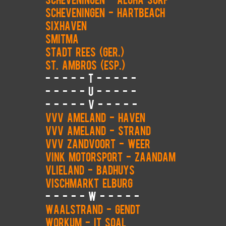
Scheveningen - Hartbeach
Sixhaven
Smitma
Stadt Rees (GER.)
St. Ambros (ESP.)
- - - - - T - - - - -
- - - - - U - - - - -
- - - - - V - - - - -
VVV Ameland - haven
VVV Ameland - strand
VVV Zandvoort - weer
Vink motorsport - Zaandam
Vlieland - Badhuys
Vischmarkt Elburg
- - - - - W - - - - -
Waalstrand - Gendt
Workum - It Soal