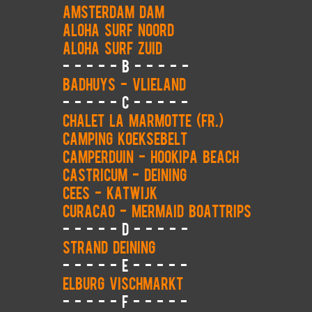
Amsterdam Dam
Aloha Surf Noord
Aloha Surf Zuid
- - - - - B - - - - -
Badhuys - Vlieland
- - - - - C - - - - -
Chalet La Marmotte (FR.)
Camping Koeksebelt
Camperduin - Hookipa Beach
Castricum - Deining
Cees - Katwijk
Curacao - Mermaid Boattrips
- - - - - D - - - - -
Strand Deining
- - - - - E - - - - -
Elburg Vischmarkt
- - - - - F - - - - -