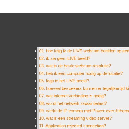
01. hoe krijg ik de LIVE webcam beelden op ee
02. ik zie geen LIVE beeld?
03. wat is de beste webcam resolutie?
04. heb ik een computer nodig op de locatie?
05. logo in het LIVE beeld?
06. hoeveel bezoekers kunnen er tegelijkertijd k
07. wat internet verbinding is nodig?
08. wordt het netwerk zwaar belast?
09. werkt de IP camera met Power-over-Ethern
10. wat is een streaming video server?
11. Application rejected connection?