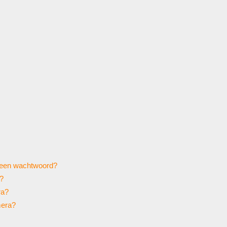
r een wachtwoord?
?
ra?
mera?