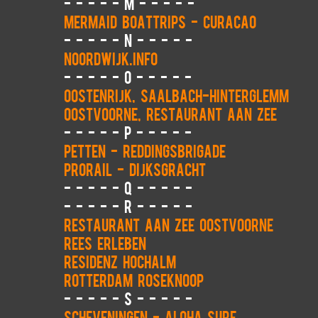
- - - - - M - - - - -
Mermaid Boattrips - Curacao
- - - - - N - - - - -
Noordwijk.info
- - - - - O - - - - -
Oostenrijk, Saalbach-Hinterglemm
Oostvoorne, Restaurant aan Zee
- - - - - P - - - - -
Petten - reddingsbrigade
ProRail - Dijksgracht
- - - - - Q - - - - -
- - - - - R - - - - -
Restaurant Aan Zee Oostvoorne
Rees erleben
Residenz Hochalm
Rotterdam Roseknoop
- - - - - S - - - - -
Scheveningen - Aloha Surf