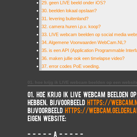
29. geen LIVE beeld onder iOS?
30. beelden lokaal opslaan?
31. levering buitenland?
32. camera huren i.p.v. koop?
33. LIVE webcam beelden op social media websi
34. Algemene Voorwaarden WebCam.NL?
35. is een API (Application Programmable Inter
36. maken jullie ook een timelapse video?
37. error codes PoE voeding.
01. hoe krijg ik LIVE webcam beelden op een websit
01. hoe krijg ik LIVE webcam beelden o
hebben, bijvoorbeeld
https://webcam.
bijvoorbeeld
https://webcam.gelderla
eigen website:
- - - - - A - - - - -