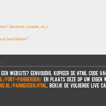
tes? (facebook, youtube, etc.)
face) beschikbaar?
e?
p een website? Eenvoudig, kopieer de HTML code v
nl/Fort-Pannerden/
en plaats deze op uw eigen we
nd.nl/pannerden.html
. Bekijk de volgende LIVE 