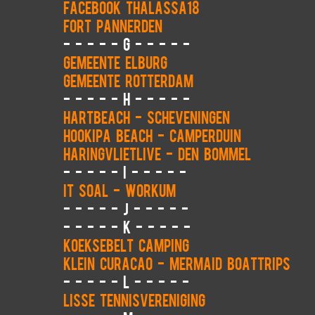
Facebook Thalassa18
Fort Pannerden
- - - - - G - - - - -
Gemeente Elburg
Gemeente Rotterdam
- - - - - H - - - - -
Hartbeach - Scheveningen
Hookipa Beach - Camperduin
HaringvlietLive - Den Bommel
- - - - - I - - - - -
It Soal - Workum
- - - - - J - - - - -
- - - - - K - - - - -
Koeksebelt camping
Klein Curacao - Mermaid Boattrips
- - - - - L - - - - -
Lisse tennisvereniging