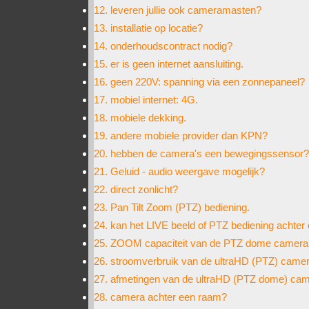
12. leveren jullie ook cameramasten?
13. installatie op locatie?
14. onderhoudscontract nodig?
15. er is geen internet aansluiting.
16. geen 220V: spanning via een zonnepaneel?
17. mobiel internet: 4G.
18. mobiele dekking.
19. andere mobiele provider dan KPN?
20. hebben de camera's een bewegingssensor?
21. Geluid - audio weergave mogelijk?
22. direct zonlicht?
23. Pan Tilt Zoom (PTZ) bediening.
24. kan het LIVE beeld of PTZ bediening achte
25. ZOOM capaciteit van de PTZ dome camera
26. stroomverbruik van de ultraHD (PTZ) came
27. afmetingen van de ultraHD (PTZ dome) ca
28. camera achter een raam?