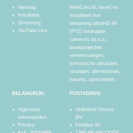
Verkoop
.
WebCam.NL levert en
Installatie
.
installeert live
Streaming
.
streaming ultraHD 4K
YouTube Live
.
(PTZ) timelapse
camera's bij o.a.:
bouwprojecten
,
verkeerswegen
,
toeristische attracties
,
stranden
,
dierentuinen
,
havens
,
sportvelden
.
BELANGRIJK:
POSTADRES:
Algemene
Unlimited Visions
voorwaarden
.
BV
Privacy
.
Postbus 94
KvK: 30163988
1390 AB ABCOUDE