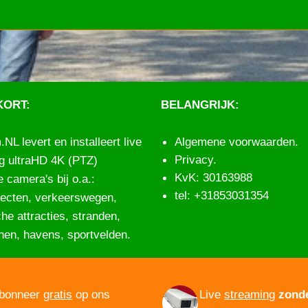
KORT:
BELANGRIJK:
L levert en installeert live
Algemene voorwaarden
.
Privacy
.
g ultraHD 4K (PTZ)
KvK: 30163988
 camera's bij o.a.:
tel: +31853031354
ecten
,
verkeerswegen
,
che attracties
,
stranden
,
inen
,
havens
,
sportvelden
.
bonneer
gratis
op ons
Live
streaming
zond