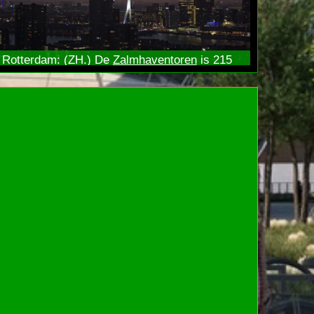
Rotterdam: (ZH.) De
Zalmhaventoren
is 215
meter hoog en daarmee het hoogste gebouw
van Nederland. De Zalmhaventoren heeft 260
appartementen.