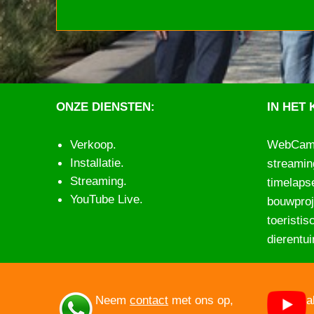
ONZE DIENSTEN:
IN HET 
Verkoop
.
WebCam.N
Installatie
.
streamin
Streaming
.
timelapse
YouTube Live
.
bouwproj
toeristis
dierentu
Neem
contact
met ons op,
a