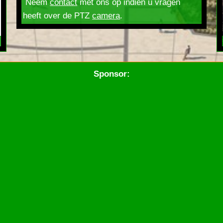
Neem
contact
met ons op indien u vragen
heeft over de PTZ
camera
.
Sponsor: