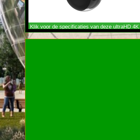
Klik voor de specificaties van deze ultraHD 4K
Pan Tilt Zoom
camera bij de Boijmans van
Beuningen nieuwbouw in Rotterdam. (ZH.)