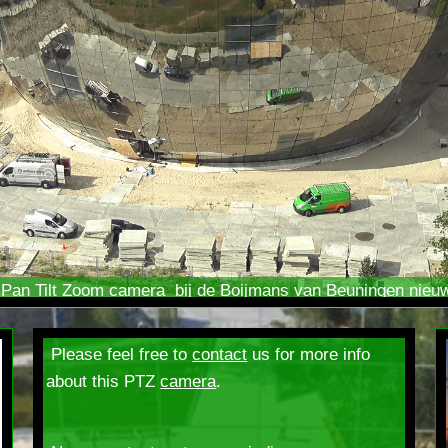
K
Pan Tilt Zoom
camera bij de Boijmans van Beuningen nieuw
Please feel free to
contact
us for more info
about this PTZ
camera
.