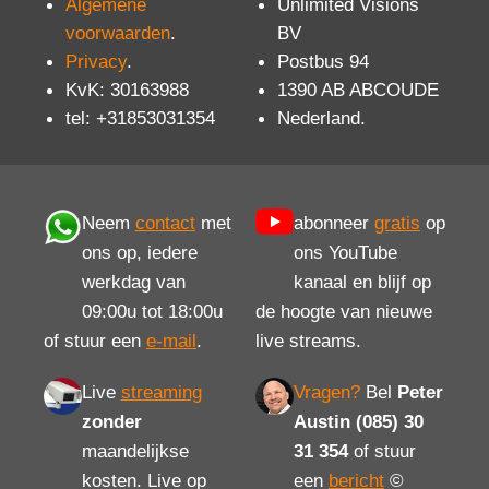
Algemene
Unlimited Visions
voorwaarden
.
BV
Privacy
.
Postbus 94
KvK: 30163988
1390 AB ABCOUDE
tel: +31853031354
Nederland.
Neem
contact
met
abonneer
gratis
op
ons op, iedere
ons YouTube
werkdag van
kanaal en blijf op
09:00u tot 18:00u
de hoogte van nieuwe
of stuur een
e-mail
.
live streams.
Live
streaming
Vragen?
Bel
Peter
zonder
Austin (085) 30
maandelijkse
31 354
of stuur
kosten. Live op
een
bericht
©