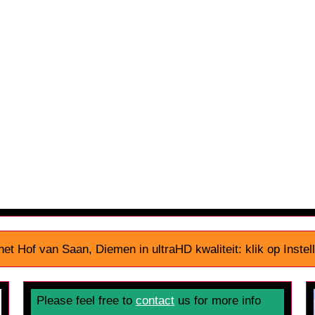
het Hof van Saan, Diemen in ultraHD kwaliteit: klik op Inste
Please feel free to
contact
us for more info