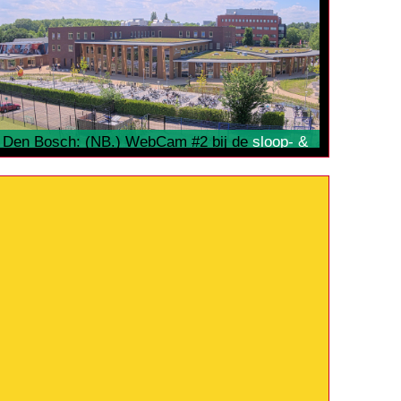
Den Bosch: (NB.) WebCam #2 bij de
sloop- &
nieuwbouw
. De 2160p
ultraHD
4K beelden
worden opgeslagen op de interne
geheugenkaart.