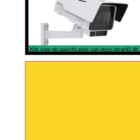
Klik voor de specificaties van deze ultraHD 4K
camera
bij het Hof van Saan in Diemen.