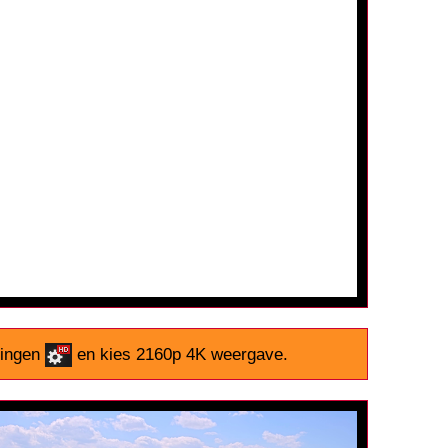
llingen
en kies 2160p 4K weergave.