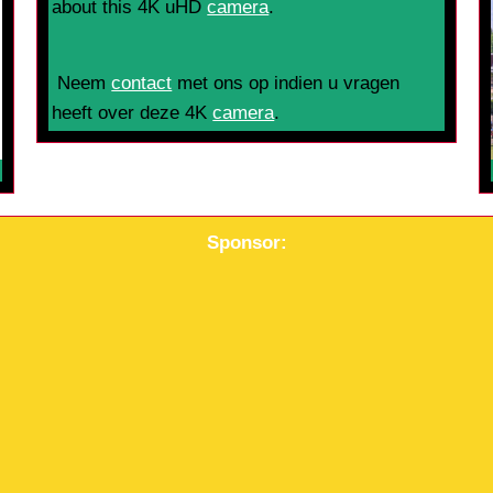
about this 4K uHD
camera
.
Neem
contact
met ons op indien u vragen
heeft over deze 4K
camera
.
Sponsor: