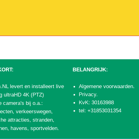
KORT:
BELANGRIJK:
L levert en installeert live
Algemene voorwaarden
.
Privacy
.
g ultraHD 4K (PTZ)
KvK: 30163988
 camera's bij o.a.:
tel: +31853031354
ecten
,
verkeerswegen
,
che attracties
,
stranden
,
inen
,
havens
,
sportvelden
.