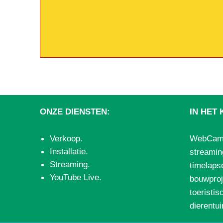
ONZE DIENSTEN:
IN HET 
Verkoop
.
WebCam.N
Installatie
.
streamin
Streaming
.
timelapse
YouTube Live
.
bouwproj
toeristis
dierentu