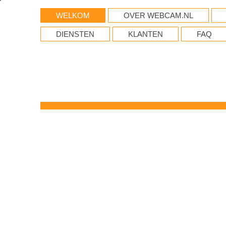
WELKOM
OVER WEBCAM.NL
DIENSTEN
KLANTEN
FAQ
WebCam
verkoop, installatie en str