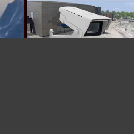
Kijk live mee op de bouw.
ultraHD 4K
camera; timelapse bouwcam én
bewakingscamera voor op de bouwplaats met
optioneel WiFi of 4G.
ONZE DIENSTEN:
IN HET 
Verkoop
.
WebCam.N
Installatie
.
streamin
Streaming
.
timelapse