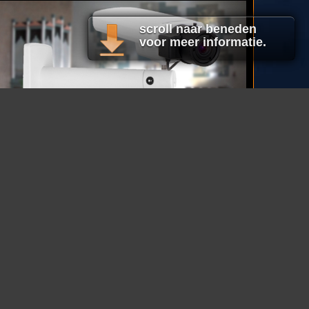
scroll naar beneden
voor meer informatie.
Live beeld en geluid voor online
evenementen.
FULL HD IP camera met
microfoon en stereo audio ingang voor
uitstekend beeld en geluid.
POSTADRES:
Unlimited Visions BV
Postbus 94
1390 AB ABCOUDE