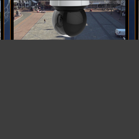
ultraHD 4K Pan Tilt Zoom
camera met hoge
resolutie: 3840x2160 pixels, wanneer de beste
kwaliteit gewenst is, ook in het donker.
KORT:
BELANGRIJK:
L levert en installeert live
Algemene voorwaarden
.
Privacy
.
g ultraHD 4K (PTZ)
KvK: 30163988
 camera's bij o.a.: