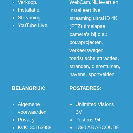
Verkoop
.
WebCam.NL levert en
én
pixels,
met
Installatie
.
installeert live
bewakingscamera
wanneer de
microfoon
Streaming
.
streaming ultraHD 4K
voor op de
beste
en stereo
YouTube Live
.
(PTZ) timelapse
bouwplaats
kwaliteit
audio
camera's bij o.a.:
met
gewenst is,
ingang voor
bouwprojecten
,
optioneel
ook in het
uitstekend
verkeerswegen
,
WiFi of 4G.
donker.
beeld en
toeristische attracties
,
geluid.
stranden
,
dierentuinen
,
havens
,
sportvelden
.
BELANGRIJK:
POSTADRES:
Algemene
Unlimited Visions
voorwaarden
.
BV
Privacy
.
Postbus 94
KvK: 30163988
1390 AB ABCOUDE