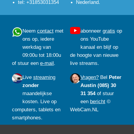
tel: +31853031354
Nederland.
Neem
contact
met
abonneer
gratis
op
ons op, iedere
ons YouTube
werkdag van
kanaal en blijf op
09:00u tot 18:00u
de hoogte van nieuwe
of stuur een
e-mail
.
live streams.
Live
streaming
Vragen?
Bel
Peter
zonder
Austin (085) 30
maandelijkse
31 354
of stuur
kosten. Live op
een
bericht
©
computers, tablets en
WebCam.NL
smartphones.